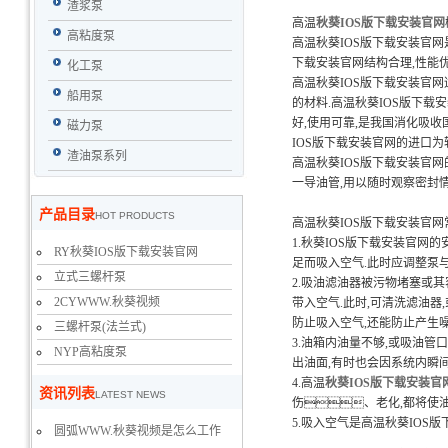
渣浆泵
高温
秋葵IOS版下载安装官网
高粘度泵
高温秋葵IOS版下载安装官网
下载安装官网结构合理,性能优
化工泵
高温秋葵IOS版下载安装官
船用泵
的材料.高温秋葵IOS版下载
好,使用可靠,是我国消化吸
磁力泵
IOS版下载安装官网的进口为
渣油泵系列
高温秋葵IOS版下载安装官
一导油管,用以随时观察密封
产品目录
HOT PRODUCTS
高温秋葵IOS版下载安装官网
1.秋葵IOS版下载安装官网
RY秋葵IOS版下载安装官网
足而吸入空气.此时应调整泵与
立式三螺杆泵
2.吸油滤油器被污物堵塞或
2CYWWW.秋葵视频
带入空气.此时,可清洗滤油器
防止吸入空气,还能防止产生噪
三螺杆泵(法兰式)
3.油箱内油量不够,或吸油
NYP高粘度泵
出油面,有时也会因系统内瞬
4.高温
秋葵IOS版下载安装官
资讯列表
LATEST NEWS
伤、老化,都将使
5.吸入空气是高温秋葵IOS
圆弧WWW.秋葵视频是怎么工作