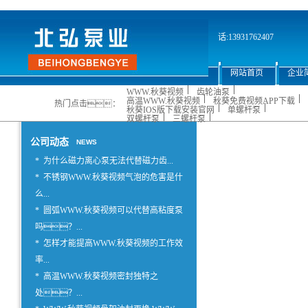
话:13931762407
网站首页
企业
WWW.秋葵视频
齿轮油泵
高温WWW.秋葵视频
秋葵免费视频APP下载
热门点击：
秋葵IOS版下载安装官网
单螺杆泵
双螺杆泵
三螺杆泵
公司动态
NEWS
*
为什么磁力离心泵无法代替磁力齿...
*
不锈钢WWW.秋葵视频气泡的危害是什
么...
*
圆弧WWW.秋葵视频可以代替高粘度泵
吗？...
*
怎样才能提高WWW.秋葵视频的工作效
率...
*
高温WWW.秋葵视频密封独特之
处？...