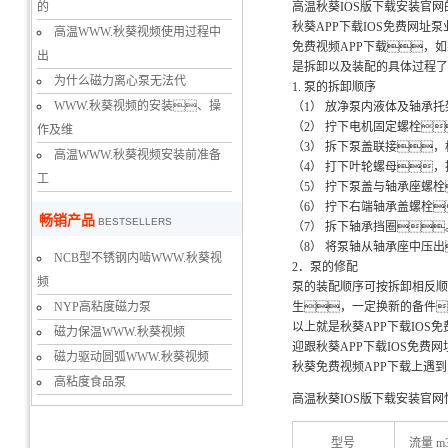
的
高温秋葵IOS版下载安装官
秋葵APP下载IOS免费网址
高温WWW.秋葵视频使用过程中
免费视频APP下载，
出
是拆卸以及装配的具体过程了
为什么磁力离心泵无法代
1. 泵的拆卸顺序
WWW.秋葵视频的安装、操
（1） 放净泵内液体及轴承
（2） 拧下电机固定螺栓
作及维
（3） 拆下泵盖联接
高温WWW.秋葵视频安装前准备
（4） 打下叶轮螺母
工
（5） 拧下泵盖与轴承座螺
（6） 拧下右端轴承盖螺栓
畅销产品
BESTSELLERS
（7） 拆下轴承挡圈
（8） 将泵轴从轴承座中压
NCB型不锈钢内啮WWW.秋葵视
2．泵的修配
频
泵的装配顺序可按拆卸相反顺
NYP高粘度磁力泵
生，一定换新的备件
以上就是秋葵APP下载IO
磁力保温WWW.秋葵视频
迎跟秋葵APP下载IOS免费
磁力驱动圆弧WWW.秋葵视频
秋葵免费视频APP下载上遇
高粘度食品泵
高温秋葵IOS版下载安装官网
型号
流量 m3